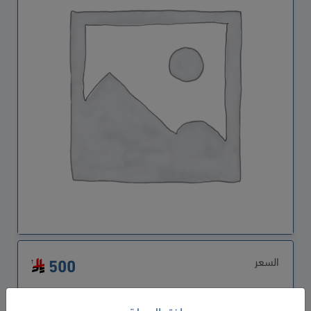
السعر
500