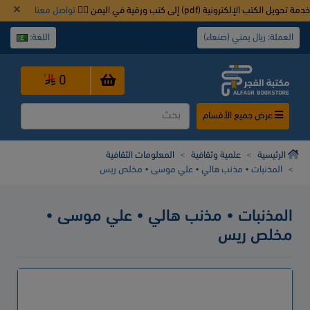
خدمة تحويل الكتب الإلكترونية (pdf) إلى كتب ورقية في اليمن 👈🏿
تواصل معنا
العملة: ريال يمني (صنعاء)
اللغة:
0
عرض جميع الأقسام
الرئيسية
علمية وثقافية
المعلومات الثقافية
المذنبات • مذنب هالي • علي موسى • مخلص ريس
المذنبات • مذنب هالي • علي موسى •
مخلص ريس