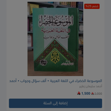
خصم 25%
الموسوعة الخضراء في اللغة العربية • ألف سؤال وجواب • أحمد
أحمد سليمان زعارير
زعارير • مكتبة دنديس
1,500
2,000
إضافة إلى السلة