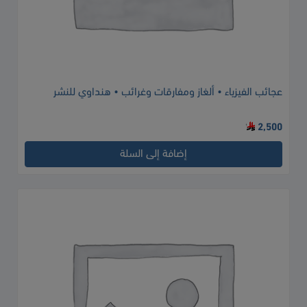
عجائب الفيزياء • ألغاز ومفارقات وغرائب • هنداوي للنشر
2,500
إضافة إلى السلة