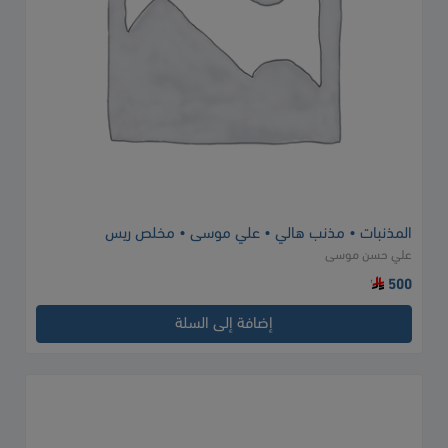
المذنبات • مذنب هالي • علي موسى • مخلص ريس
علي حسن موسى
500
إضافة إلى السلة