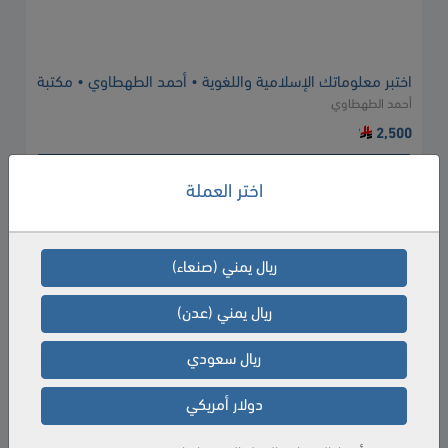
اختبر معلوماتك الإسلامية واللغوية • أحمد الطهطاوي • مكتبة
أحمد الطهطاوي
الصفا
2,500
إضافة إلى السلة
اختر العملة
ريال يمني (صنعاء)
ريال يمني (عدن)
ريال سعودي
دولار أمريكي