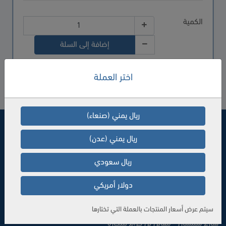
الكمية
إضافة إلى السلة
اختر العملة
ريال يمني (صنعاء)
من نحن
ريال يمني (عدن)
مكتبة متخصصة في بيع الكتب والمراجع العلمية والدينية والثقافية
ريال سعودي
بمختلف أنواعها
دولار أمريكي
العنوان
سيتم عرض أسعار المنتجات بالعملة التي تختارها
اليمن - الحديدة
شارع شمسان - مقابل بن حزام للتجارة