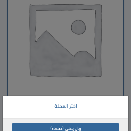
اختر العملة
السعر
500
ريال يمني (صنعاء)